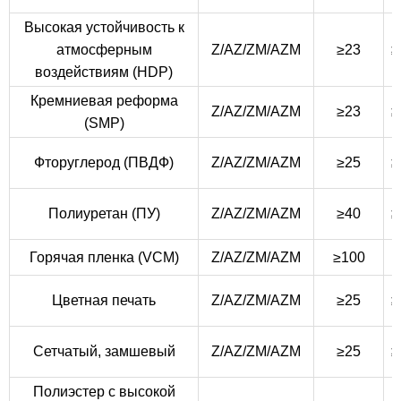
Высокая устойчивость к
атмосферным
Z/AZ/ZM/AZM
≥23
≥
воздействиям (HDP)
Кремниевая реформа
Z/AZ/ZM/AZM
≥23
≥
(SMP)
Фторуглерод (ПВДФ)
Z/AZ/ZM/AZM
≥25
≥
Полиуретан (ПУ)
Z/AZ/ZM/AZM
≥40
≥
Горячая пленка (VCM)
Z/AZ/ZM/AZM
≥100
Цветная печать
Z/AZ/ZM/AZM
≥25
≥
Сетчатый, замшевый
Z/AZ/ZM/AZM
≥25
≥
Полиэстер с высокой