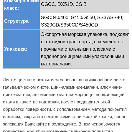
Коммерческий
CGCC, DX51D, CS B
класс:
SGC340/400, G450/G550, SS37/SS40,
Структура
S320GD/S350GD/S450GD
Экспортная морская упаковка, подходит 
всех видов транспорта, в комплекте с
Упаковка:
прочными стальными полосами с
водонепроницаемыми упаковочными
материалами.
Лист с цветным покрытием основан на оцинкованном листе,
гальваническом листе, цинк-алюминие-магнии, алюминие-
цинке-магнии, алюминиево-магний-марганце, нержавеющей
стали в качестве подложки, после предварительной
обработки поверхности, с использованием метода покрытия
валиком, покрытого несколькими слои жидкой краски, после
запекания Выпекайте и охлаждайте. В нем используются
полиэстер, модифицированный силиконом полиэстер,