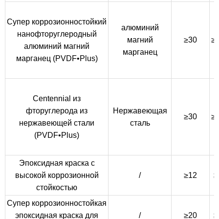
Супер коррозионностойкий
алюминий
нанофторуглеродный
магний
≥30
≥
алюминий магний
марганец
марганец (PVDF•Plus)
Centennial из
фторуглерода из
Нержавеющая
≥30
≥
нержавеющей стали
сталь
(PVDF•Plus)
Эпоксидная краска с
высокой коррозионной
/
≥12
≥
стойкостью
Супер коррозионностойкая
эпоксидная краска для
/
≥20
≥