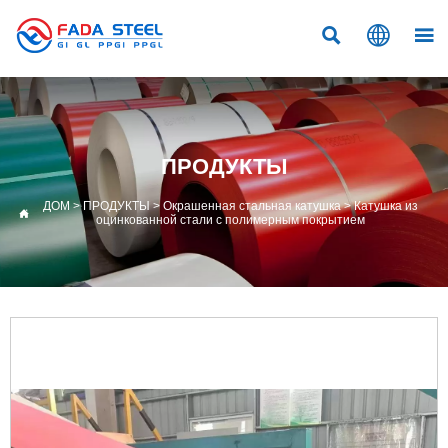



ПРОДУКТЫ
ДОМ
>
ПРОДУКТЫ
>
Окрашенная стальная катушка
>
Катушка из

оцинкованной стали с полимерным покрытием