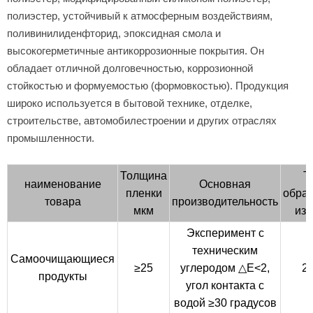
полиэстер, устойчивый к атмосферным воздействиям,
поливинилиденфторид, эпоксидная смола и
высокогерметичные антикоррозионные покрытия. Он
обладает отличной долговечностью, коррозионной
стойкостью и формуемостью (формовкостью). Продукция
широко используется в бытовой технике, отделке,
строительстве, автомобилестроении и других отраслях
промышленности.
Толщина
Т
наименование
Основная
пленки
обра
товара
производительность
мкм
изг
Эксперимент с
техническим
Самоочищающиеся
≥25
углеродом △E<2,
2
продукты
угол контакта с
водой ≥30 градусов