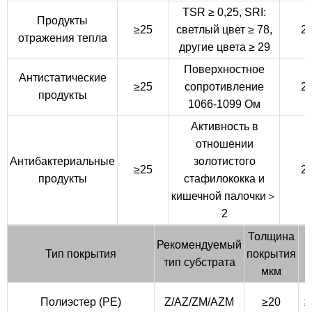
TSR ≥ 0,25, SRI:
Продукты
≥25
светлый цвет ≥ 78,
2
отражения тепла
другие цвета ≥ 29
Поверхностное
Антистатические
≥25
сопротивление
2
продукты
1066-1099 Ом
Активность в
отношении
Антибактериальные
золотистого
≥25
2
продукты
стафилококка и
кишечной палочки＞
2
Толщина
Рекомендуемый
Тип покрытия
покрытия
тип субстрата
мкм
Полиэстер (PE)
Z/AZ/ZM/AZM
≥20
≥