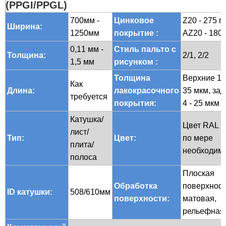
(PPGI/PPGL)
700мм -
Цинковое
Z20 - 275 г/
Ширина:
1250мм
покрытие
:
AZ20 - 180 
0,11 мм -
Стиль пальто с
Толщина:
2/1, 2/2
1,5 мм
рисунком
:
Толщина
Верхние 10
Как
Длина:
лакокрасочного
35 мкм, за
требуется
покрытия:
4 - 25 мкм
Катушка/
Цвет RAL и
лист/
Тип:
Цвет:
по мере
плита/
необходим
полоса
Плоская
Обработка
поверхност
ID катушки:
508/610мм
поверхности:
матовая,
рельефная