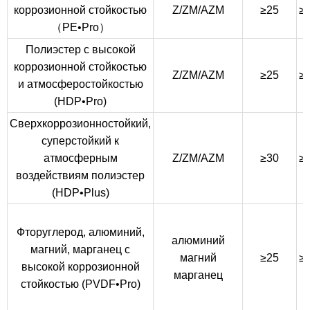
коррозионной стойкостью
Z/ZM/AZM
≥25
≥
（PE•Pro）
Полиэстер с высокой
коррозионной стойкостью
Z/ZM/AZM
≥25
≥
и атмосферостойкостью
(HDP•Pro)
Сверхкоррозионностойкий,
суперстойкий к
атмосферным
Z/ZM/AZM
≥30
≥
воздействиям полиэстер
(HDP•Plus)
Фторуглерод, алюминий,
алюминий
магний, марганец с
магний
≥25
≥
высокой коррозионной
марганец
стойкостью (PVDF•Pro)